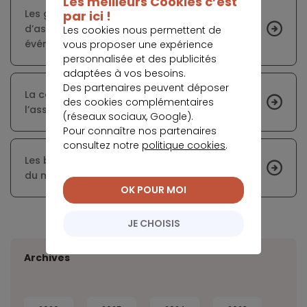
Les meilleurs Cookies c’est
Les garanties à intégrer dans son contrat
par ici !
d’assurance pour se protéger en cas d’«
Les cookies nous permettent de
événements climatiques »
vous proposer une expérience
personnalisée et des publicités
adaptées à vos besoins.
Des partenaires peuvent déposer
La condition d’équivalence des garanties de
des cookies complémentaires
l’assurance emprunteur
(réseaux sociaux, Google).
Pour connaître nos partenaires
consultez notre
politique cookies
.
Les banques face à la menace de l’ouverture
du marché de l’assurance emprunteur
OK POUR MOI
JE CHOISIS
Archives