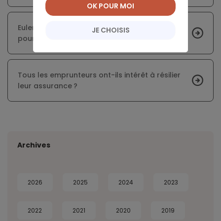
OK POUR MOI
Euler Hermes lance une solution innovante
JE CHOISIS
pour les marketplaces
Tous les emprunteurs ont-ils intérêt à résilier
leur assurance ?
Archives
2026
2025
2024
2023
2022
2021
2020
2019