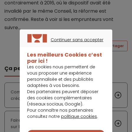
contrairement à 2016, où le dispositif avait été
invalidé par le même Conseil, la réforme est
confirmée. Reste à voir si les emprunteurs vont
suivre…
Continuer sans accepter
Partager
CONTINUER SANS ACCEPTER
Les meilleurs Cookies c’est
par ici !
Les cookies nous permettent de
Ça peut vous intéresser
vous proposer une expérience
personnalisée et des publicités
adaptées à vos besoins.
Des partenaires peuvent déposer
Comment réaliser des économies sur son
des cookies complémentaires
crédit immobilier ?
(réseaux sociaux, Google).
Pour connaître nos partenaires
consultez notre
politique cookies
.
Faire jouer la concurrence pour économiser
sur l’assurance de prêt immobilier