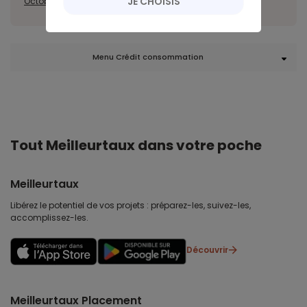
JE CHOISIS
Octobre
Novembre
Décembre
Menu Crédit consommation
Tout Meilleurtaux dans votre poche
Meilleurtaux
Libérez le potentiel de vos projets : préparez-les, suivez-les,
accomplissez-les.
Découvrir
Meilleurtaux Placement