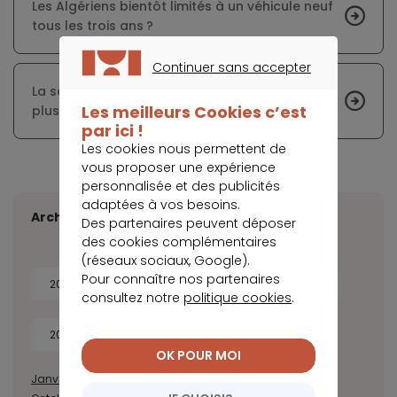
Les Algériens bientôt limités à un véhicule neuf
tous les trois ans ?
Continuer sans accepter
CONTINUER SANS ACCEPTER
La salle de bain est la source du gaspillage de
Les meilleurs Cookies c’est
plus de 7 600 litres d’eau par an
par ici !
Les cookies nous permettent de
vous proposer une expérience
personnalisée et des publicités
adaptées à vos besoins.
Archives
Des partenaires peuvent déposer
des cookies complémentaires
(réseaux sociaux, Google).
Pour connaître nos partenaires
2026
2025
2024
2023
consultez notre
politique cookies
.
2022
2021
2020
OK POUR MOI
Janvier
Février
Mars
Avril
Juillet
Août
Septembre