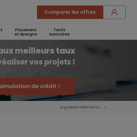
Comparer les offres
t
Placement
Tarifs
et épargne
bancaires
aux meilleurs taux
réaliser vos projets !
simulation de crédit !
Le guide du crédit conso