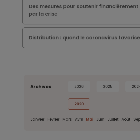
Des mesures pour soutenir financièrement
par la crise
Distribution : quand le coronavirus favorise 
Archives
2026
2025
202
2020
Janvier
Février
Mars
Avril
Mai
Juin
Juillet
Août
Se