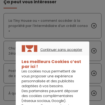
Ça peut vous intéresser
La Tiny House ou « comment accéder à la
propriété par l’intermédiaire d’un crédit conso
»
Chute de la demande de crédits en Nouvelle-
Continuer sans accepter
Zélande pendant le confinement
CONTINUER SANS ACCEPTER
Les meilleurs Cookies c’est
par ici !
Post confinement : les conditions d’obtention
Les cookies nous permettent de
de crédit à la consommation se sont durcies
vous proposer une expérience
personnalisée et des publicités
adaptées à vos besoins.
Des partenaires peuvent déposer
À quoi ressemblera la voiture d’ici dix ans ?
des cookies complémentaires
(réseaux sociaux, Google).