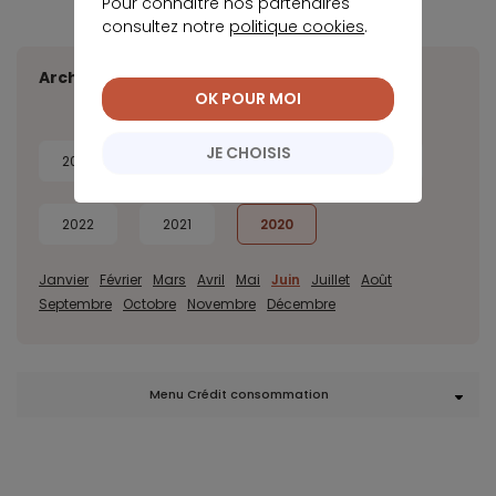
Pour connaître nos partenaires
consultez notre
politique cookies
.
Archives
OK POUR MOI
JE CHOISIS
2026
2025
2024
2023
2022
2021
2020
Janvier
Février
Mars
Avril
Mai
Juin
Juillet
Août
Septembre
Octobre
Novembre
Décembre
Menu Crédit consommation