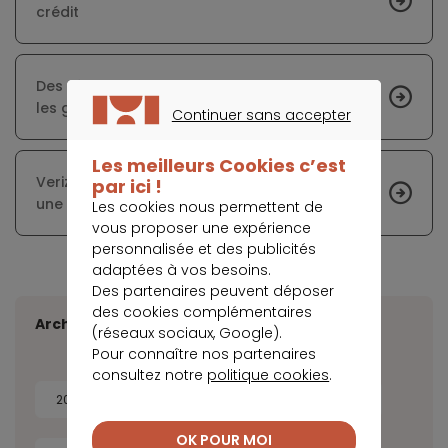
crédit
Des résultats en hausse et des amendes pour
les géants du numérique
Continuer sans accepter
CONTINUER SANS ACCEPTER
Les meilleurs Cookies c’est
Verizon entre dans l’univers de la finance avec
par ici !
une carte de crédit
Les cookies nous permettent de
vous proposer une expérience
personnalisée et des publicités
adaptées à vos besoins.
Des partenaires peuvent déposer
des cookies complémentaires
Archives
(réseaux sociaux, Google).
Pour connaître nos partenaires
consultez notre
politique cookies
.
2026
2025
2024
2023
OK POUR MOI