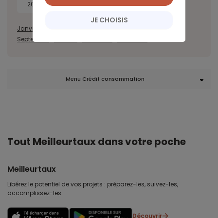
2022
2021
2020
JE CHOISIS
Janvier
Février
Mars
Avril
Mai
Juin
Juillet
Août
Septembre
Octobre
Novembre
Décembre
Menu Crédit consommation
Tout Meilleurtaux dans votre poche
Meilleurtaux
Libérez le potentiel de vos projets : préparez-les, suivez-les,
accomplissez-les.
Découvrir