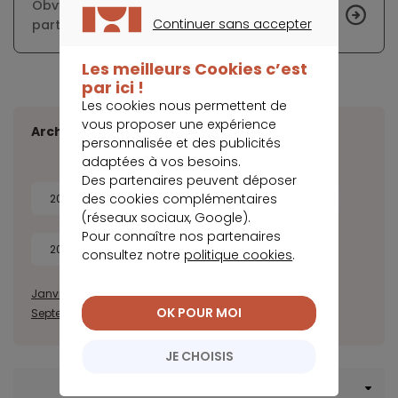
Obvy facilite et sécurise les transactions entre
Continuer sans accepter
particuliers
CONTINUER SANS ACCEPTER
Les meilleurs Cookies c’est
par ici !
Les cookies nous permettent de
vous proposer une expérience
Archives
personnalisée et des publicités
adaptées à vos besoins.
Des partenaires peuvent déposer
des cookies complémentaires
2026
2025
2024
2023
(réseaux sociaux, Google).
Pour connaître nos partenaires
2022
2021
2020
consultez notre
politique cookies
.
Janvier
Février
Mars
Avril
Mai
Juin
Juillet
Août
OK POUR MOI
Septembre
Octobre
Novembre
Décembre
JE CHOISIS
Menu Crédit consommation