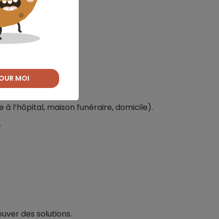
de remerciement.
OUR MOI
à l’hôpital, maison funéraire, domicile).
.
ouver des solutions.