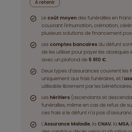
À retenir
Le
coût moyen
des funérailles en Fran
couvrant l'inhumation, crémation, cérém
plusieurs solutions de financement poss
Les
comptes bancaires
du défunt sont
de les utiliser pour payer les obsèques
avec un plafond de
5 910 €
.
Deux types d'assurances couvrent les fun
uniquement aux frais funéraires, et l'
as
utilisable librement par les bénéficiaires
Les
héritiers
(ascendants et descendants
funérailles, même en cas de refus de s
ces frais si le défunt n'a pas d'assuranc
L'
Assurance Maladie
, la
CNAV
, la
MSA
,
des capitaux décès selon la situation 