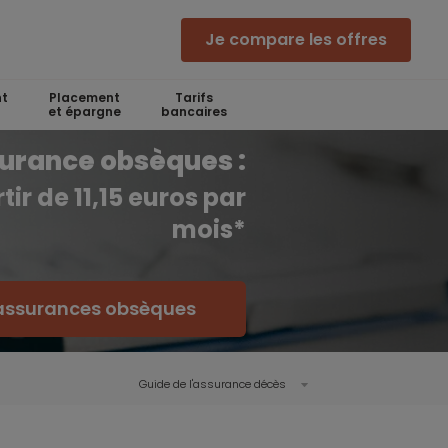
Je compare les offres
t
Placement
Tarifs
et épargne
bancaires
urance obsèques :
tir de 11,15 euros par
mois*
 assurances obsèques
Guide de l'assurance décès