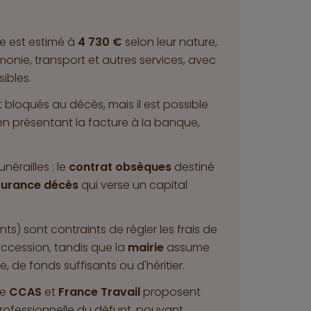
ce est estimé à
4 730 €
selon leur nature,
onie, transport et autres services, avec
ibles.
 bloqués au décès, mais il est possible
 en présentant la facture à la banque,
érailles : le
contrat obsèques
destiné
surance décès
qui verse un capital
.
) sont contraints de régler les frais de
uccession, tandis que la
mairie
assume
e, de fonds suffisants ou d'héritier.
 le
CCAS
et
France Travail
proposent
professionnelle du défunt, pouvant