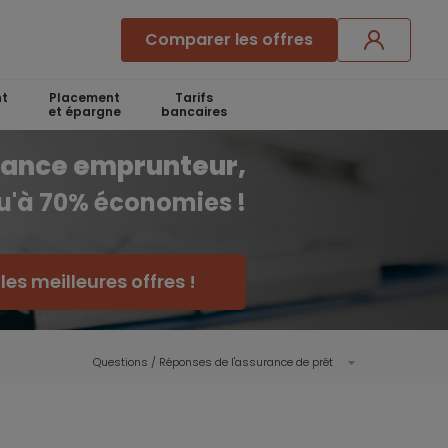
Comparer les offres
t
Placement
Tarifs
et épargne
bancaires
rance emprunteur,
qu'à 70% économies !
es meilleures offres !
Questions / Réponses de l'assurance de prêt