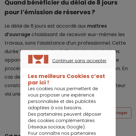
Quand bénéficier du délai de 8 jours
pour l’émission de réserves ?
Le délai de 8 jours est accordé aux
maîtres
d’ouvrage
choisissant de recevoir eux-mêmes les
travaux, sans l’assistance d’un professionnel. Cette
durée leur permet de vérifier les éventuels vices
apparents qui n’ont pas été mentionnés dans le
Continuer sans accepter
CONTINUER SANS ACCEPTER
procès-verbal le jour de la livraison de la maison. En
Les meilleurs Cookies c’est
cas de défauts de conformité nouvellement
par ici !
constatés, il importe d’en informer le constructeur
Les cookies nous permettent de
via une lettre recommandée avec AR.
vous proposer une expérience
personnalisée et des publicités
adaptées à vos besoins.
Partager
Des partenaires peuvent déposer
des cookies complémentaires
(réseaux sociaux, Google).
Pour connaître nos partenaires
Ça peut vous intéresser