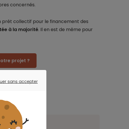
res concernés.
n prêt collectif pour le financement des
tée à la majorité
. Il en est de même pour
otre projet ?
uer sans accepter
ER SANS ACCEPTER
ant