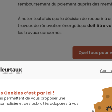
remboursement du paiement auprès des memb
À noter toutefois que la décision de recourir à u
travaux de rénovation énergétique
doit être vo
les travaux concernés.
Quel taux pour v
Contin
CONTINU
Les autres financements collectifs
s Cookies c’est par ici !
us permettent de vous proposer une
sonnalisée et des publicités adaptées à vos
Import