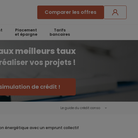
Comparer les offres
t
Placement
Tarifs
et épargne
bancaires
aux meilleurs taux
réaliser vos projets !
simulation de crédit !
Le guide du crédit conso
ion énergétique avec un emprunt collectif