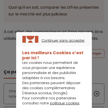
Quoi qu’il en soit, comparer les offres présentes
sur le marché est plus judicieux.
À cet effet, des comparateurs en ligne peuvent être
utilisés pour découvrir les meilleures opportunités.
Continuer sans accepter
CONTINUER SANS ACCEPTER
Les meilleurs Cookies c’est
Partager
par ici !
Les cookies nous permettent de
vous proposer une expérience
Ça peut vous intéresser
personnalisée et des publicités
adaptées à vos besoins.
Des partenaires peuvent déposer
des cookies complémentaires
Changer d’assurance pour réduire le coût
(réseaux sociaux, Google).
total du prêt immobilier
Pour connaître nos partenaires
consultez notre
politique cookies
.