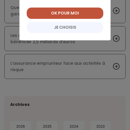
Que faut-il savoir avant de souscrire une
OK POUR MOI
garantie optionnelle ?
JE CHOISIS
Les assurés en crédit immobilier doivent
bénéficier 2,5 milliards d’euros
L’assurance emprunteur face aux activités à
risque
Archives
2026
2025
2024
2023