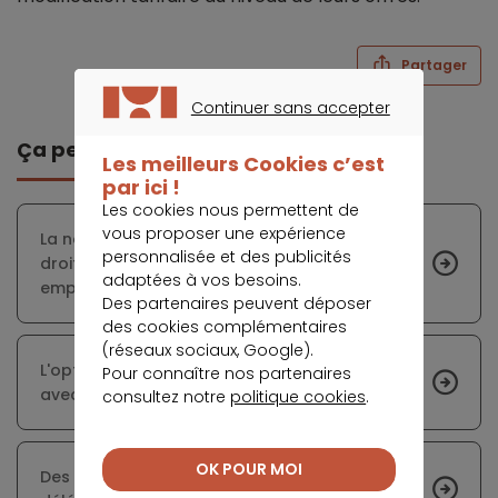
Partager
Continuer sans accepter
CONTINUER SANS ACCEPTER
Ça peut vous intéresser
Les meilleurs Cookies c’est
par ici !
Les cookies nous permettent de
vous proposer une expérience
La nouvelle législation peut-elle protéger les
personnalisée et des publicités
droits des souscripteurs d’assurance
adaptées à vos besoins.
emprunteur ?
Des partenaires peuvent déposer
des cookies complémentaires
(réseaux sociaux, Google).
L'optimisation du coût du crédit immobilier
Pour connaître nos partenaires
avec l’assurance
consultez notre
politique cookies
.
OK POUR MOI
Des économies sur le coût du crédit grâce à la