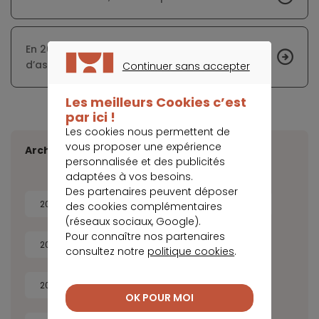
En 2017, les hausses appliquées aux tarifs
d’assurance seront plus raisonnables
Continuer sans accepter
CONTINUER SANS ACCEPTER
Les meilleurs Cookies c’est
par ici !
Les cookies nous permettent de
vous proposer une expérience
Archives
personnalisée et des publicités
adaptées à vos besoins.
Des partenaires peuvent déposer
2026
2025
2024
2023
des cookies complémentaires
(réseaux sociaux, Google).
Pour connaître nos partenaires
2022
2021
2020
2019
consultez notre
politique cookies
.
2018
2017
2016
2015
OK POUR MOI