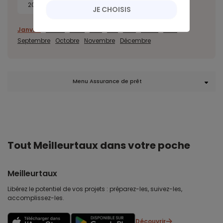
2014
JE CHOISIS
Janvier
Février
Mars
Avril
Mai
Juin
Juillet
Août
Septembre
Octobre
Novembre
Décembre
Menu Assurance de prêt
Tout Meilleurtaux dans votre poche
Meilleurtaux
Libérez le potentiel de vos projets : préparez-les, suivez-les,
accomplissez-les.
Découvrir