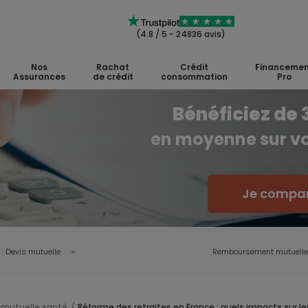
(4.8 / 5 - 24836 avis)
Nos
Rachat
Crédit
Financemen
Assurances
de crédit
consommation
Pro
Bénéficiez de
en moyenne sur vo
Je compar
Devis mutuelle
Remboursement mutuelle
 mutuelle santé
Réforme des retraites en France : quels impacts sur l