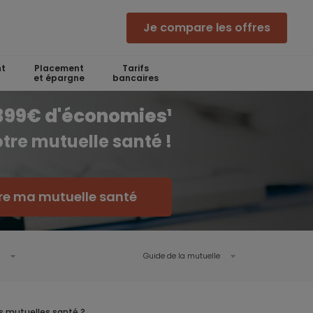
Je compare les offres
t
Placement
Tarifs
et épargne
bancaires
 399€ d'économies¹
tre mutuelle santé !
e ma mutuelle santé
Guide de la mutuelle
es mutuelles santé ?