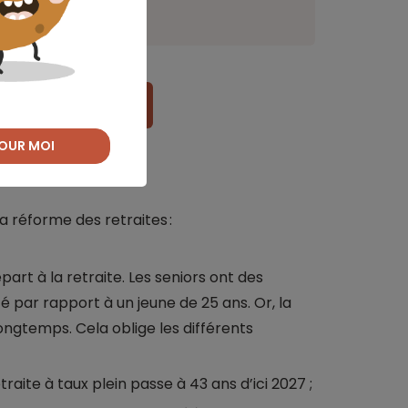
re assurance santé
OUR MOI
me des retraites
a réforme des retraites :
art à la retraite. Les seniors ont des
 par rapport à un jeune de 25 ans. Or, la
longtemps. Cela oblige les différents
traite à taux plein passe à 43 ans d’ici 2027 ;