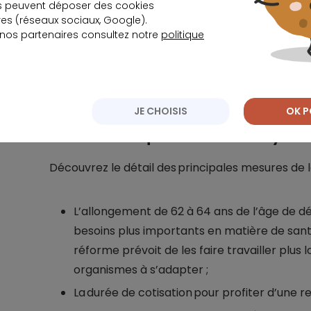
s peuvent déposer des cookies
s (réseaux sociaux, Google).
 nos partenaires consultez notre
politique
Je trouve la meilleu
JE CHOISIS
OK P
Une réforme qui bouleverse le systè
Découvrez le détail des principales mesures de l
L’allongement de 62 à 64 ans de l’âge de dép
besoins plus importants en matière de santé
réforme prévoit de les faire travailler plus 
organismes à s’adapter ;
La durée de cotisation pour profiter d’une re