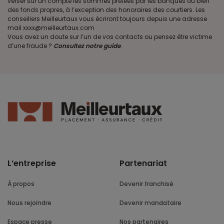
verser sur un compte les sommes prêtées par les banques ou bien
des fonds propres, à l’exception des honoraires des courtiers. Les
conseillers Meilleurtaux vous écriront toujours depuis une adresse
mail xxxx@meilleurtaux.com
Vous avez un doute sur l’un de vos contacts ou pensez être victime
d’une fraude ?
Consultez notre guide
.
L’entreprise
Partenariat
À propos
Devenir franchisé
Nous rejoindre
Devenir mandataire
Espace presse
Nos partenaires