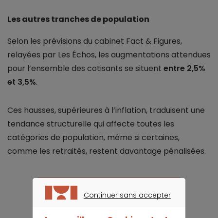
Les autres tranches de population
Selon les prévisions du cabinet Fact & Figures,
relayées par Les Échos, les augmentations attendues
pour l’ensemble des cotisants se situent
entre 2,5%
et 3,5%
.
Ces hausses, supérieures à l’inflation, traduisent une
tendance structurelle qui affecte toutes les
catégories de population, même si certaines,
comme les retraités, restent davantage pénalisées.
Je trouve la meilleure assurance santé
Continuer sans accepter
CONTINUER SANS ACCEPTER