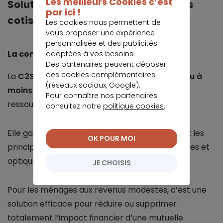
Les meilleurs Cookies c’est
Solutions face à l'augmentation des
par ici !
cotisations
Les cookies nous permettent de
vous proposer une expérience
personnalisée et des publicités
La complémentaire santé solidaire (C2S)
adaptées à vos besoins.
Des partenaires peuvent déposer
des cookies complémentaires
La
C2S
permet d’être couvert
gratuitement ou à
(réseaux sociaux, Google).
moins d’un euro par jour
, sous conditions de
Pour connaître nos partenaires
ressources.
consultez notre
politique cookies
.
Elle garantit une protection complète, incluant les
OK POUR MOI
principaux soins médicaux, hospitaliers, dentaires et
optiques.
JE CHOISIS
Pour les ménages aux revenus modestes, c’est une
solution efficace pour réduire ou supprimer
totalement l’impact financier d’une mutuelle.