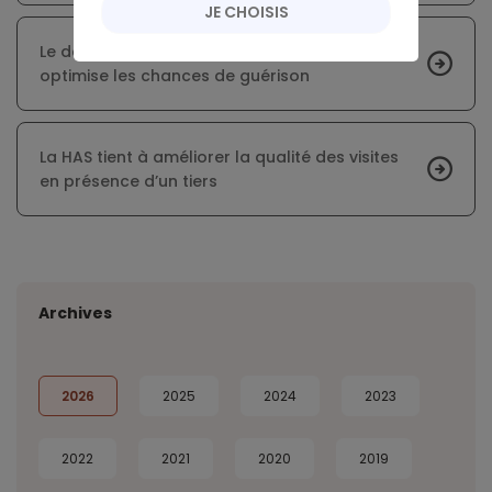
JE CHOISIS
Le dépistage précoce du cancer colorectal
optimise les chances de guérison
La HAS tient à améliorer la qualité des visites
en présence d’un tiers
Archives
2026
2025
2024
2023
2022
2021
2020
2019