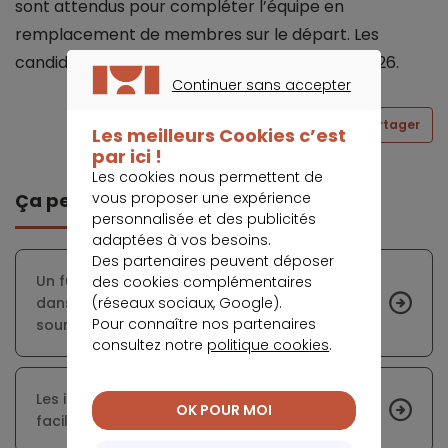
sont attendus pour compléter l’équipe en
remplacement de membres sur le départ. Les
candidatures sont ouvertes jusqu’au 10 avril 2026.
Continuer sans accepter
CONTINUER SANS ACCEPTER
Partager
Les meilleurs Cookies c’est
par ici !
Les cookies nous permettent de
vous proposer une expérience
Ça peut vous intéresser
personnalisée et des publicités
adaptées à vos besoins.
Des partenaires peuvent déposer
Un futur guide pour encadrer l’usage de l’IA
des cookies complémentaires
(réseaux sociaux, Google).
dans les soins de santé est actuellement
Pour connaître nos partenaires
soumis à une concertation nationale
consultez notre
politique cookies
.
Les infections à méningocoques se propagent
OK POUR MOI
facilement dans la population jeune