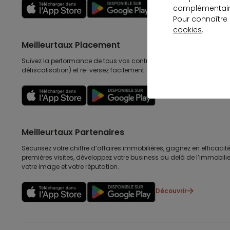
Découvrir
complémentaire
Pour connaître
cookies
.
Meilleurtaux Placement
Suivez la performance de tous vos contrats (assurance vie, retraite
défiscalisation) et re-versez facilement. Garantie 0 paperasse.
Découvrir
Meilleurtaux Partenaires
Sécurisez votre chiffre d’affaires immobilières, gagnez en efficacité
premières visites, développez votre business au delà de l’immobilier
votre image et votre réputation.
Découvrir