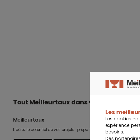
Tout Meilleurtaux dans votre poche
Les meilleur
Les cookies no
Meilleurtaux
expérience per
Libérez le potentiel de vos projets : préparez-les, suivez-les, accomp
besoins.
Des partenaire