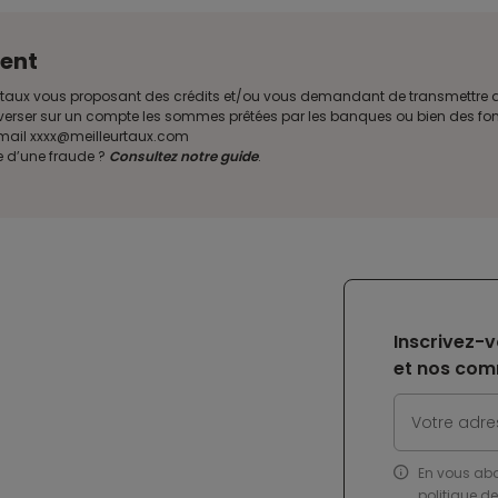
ent
illeurtaux vous proposant des crédits et/ou vous demandant de transmettr
verser sur un compte les sommes prêtées par les banques ou bien des fond
e mail xxxx@meilleurtaux.com
e d’une fraude ?
Consultez notre guide
.
Inscrivez-v
et nos com
En vous ab
politique d