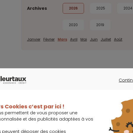
Archives
2026
2025
2024
2020
2019
Janvier
Février
Mars
Avril
Mai
Juin
Juillet
Août
Contin
CONTINU
s Cookies c’est par ici !
us permettent de vous proposer une
sonnalisée et des publicités adaptées à vos
lissez-les.
s peuvent déposer des cookies