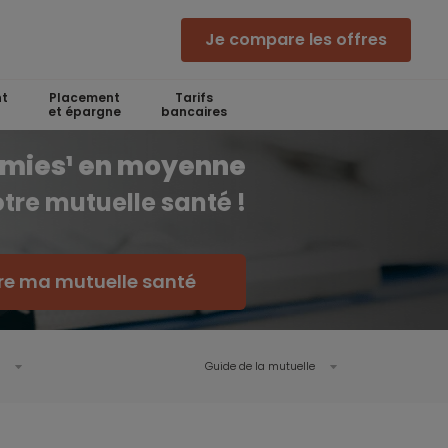
Je compare les offres
t
Placement
Tarifs
et épargne
bancaires
omies¹ en moyenne
otre mutuelle santé !
e ma mutuelle santé
Guide de la mutuelle