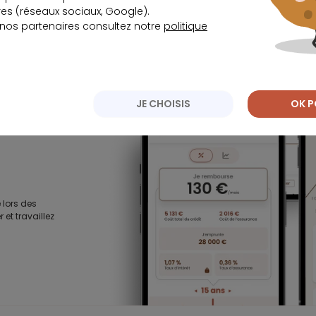
s (réseaux sociaux, Google).
 nos partenaires consultez notre
politique
, immobilier,
JE CHOISIS
OK P
 lors des
 et travaillez