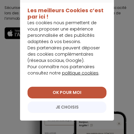
CONTINUER SANS ACCEPTER
Sécurisez votre chiffre d’affaires immobilières, gagnez en efficacité
Les meilleurs Cookies c’est
lors des premières visites, développez votre business au delà de
par ici !
l’immobilier et travaillez votre image et votre réputation.
Les cookies nous permettent de
vous proposer une expérience
Découvrir
personnalisée et des publicités
adaptées à vos besoins.
Des partenaires peuvent déposer
des cookies complémentaires
(réseaux sociaux, Google).
Pour connaître nos partenaires
consultez notre
politique cookies
.
OK POUR MOI
JE CHOISIS