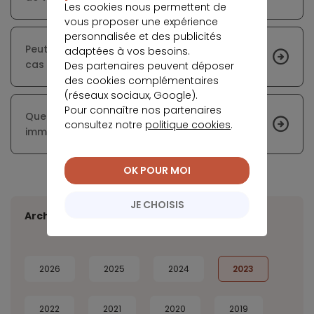
Les cookies nous permettent de
vous proposer une expérience
personnalisée et des publicités
Peut-on obtenir une assurance emprunteur en
adaptées à vos besoins.
cas de cancer du côlon ?
Des partenaires peuvent déposer
des cookies complémentaires
(réseaux sociaux, Google).
Pour connaître nos partenaires
Quel est le taux d’assurance de crédit
consultez notre
politique cookies
.
immobilier en 2023 ?
OK POUR MOI
JE CHOISIS
Archives
2026
2025
2024
2023
2022
2021
2020
2019