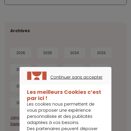
Archives
2026
2025
2024
2023
2022
2021
2020
2019
Continuer sans accepter
CONTINUER SANS ACCEPTER
2018
2017
2016
2015
Les meilleurs Cookies c’est
par ici !
2014
Les cookies nous permettent de
vous proposer une expérience
personnalisée et des publicités
Janvier
Février
Mars
Avril
Mai
Juin
Juillet
Août
adaptées à vos besoins.
Septembre
Octobre
Novembre
Décembre
Des partenaires peuvent déposer