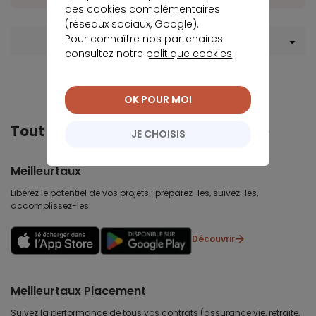
des cookies complémentaires
(réseaux sociaux, Google).
Pour connaître nos partenaires
Menu Assurance de prêt
consultez notre
politique cookies
.
OK POUR MOI
Tout Meilleurtaux dans votre poche
JE CHOISIS
Meilleurtaux
Libérez le potentiel de vos projets : préparez-les, suivez-les,
accomplissez-les.
Découvrir
Meilleurtaux Placement
Suivez la performance de tous vos contrats (assurance vie, retraite,