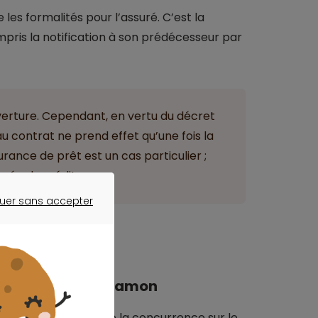
 les formalités pour l’assuré. C’est la
pris la notification à son prédécesseur par
ouverture. Cependant, en vertu du décret
 contrat ne prend effet qu’une fois la
surance de prêt est un cas particulier ;
nnée du crédit.
uer sans accepter
ER SANS ACCEPTER
née par la loi Hamon
s, la loi Hamon ouvre la concurrence sur le