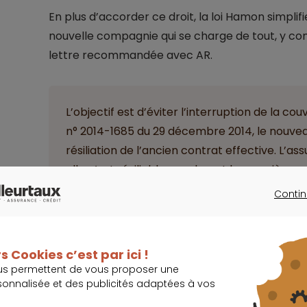
En plus d’accorder ce droit, la loi Hamon simplifie
nouvelle compagnie qui se charge de tout, y com
lettre recommandée avec AR.
L’objectif est d’éviter l’interruption de la c
n° 2014-1685 du 29 décembre 2014, le nouveau
résiliation de l’ancien contrat effective. L’as
elle n’est résiliable que durant la première a
Contin
CONTINU
s Cookies c’est par ici !
us permettent de vous proposer une
La complémentaire santé non concer
sonnalisée et des publicités adaptées à vos
Outre la plus grande liberté conférée aux assuré