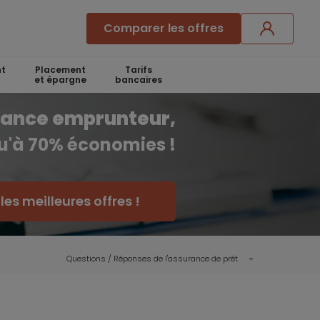
Comparer les offres
t
Placement
Tarifs
et épargne
bancaires
rance emprunteur,
qu'à 70% économies !
es meilleures offres !
Questions / Réponses de l'assurance de prêt