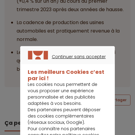
(+0,4 % sur un an) au cours du premier
trimestre 2023 après deux années de hausse.
La cadence de production des usines
automobiles est pratiquement revenue à la
normale.
Les véhicules électriques et hybrides, ainsi
Continuer sans accepter
que les modèles plus anciens ont subi les
CONTINUER SANS ACCEPTER
baisses de prix les plus marquées.
Les meilleurs Cookies c’est
par ici !
Les cookies nous permettent de
vous proposer une expérience
personnalisée et des publicités
Partager
adaptées à vos besoins.
Des partenaires peuvent déposer
des cookies complémentaires
Ça peut vous intéresser
(réseaux sociaux, Google).
Pour connaître nos partenaires