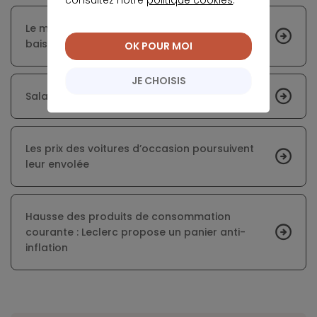
consultez notre
politique cookies
.
Le montant des crédits à la consommation en
baisse
OK POUR MOI
JE CHOISIS
Salaire : l'ascenseur social est-il en panne ?
Les prix des voitures d’occasion poursuivent
leur envolée
Hausse des produits de consommation
courante : Leclerc propose un panier anti-
inflation