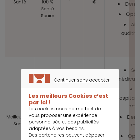
Santé
100 %
€
Denta
Santé
Optiq
Senior
Aid
auditive
Soi
médicaux
Continuer sans accepter
CONTINUER SANS ACCEPTER
Les meilleurs Cookies c’est
Hospitalis
par ici !
****
Formule
Les cookies nous permettent de
6
vous proposer une expérience
Dent
Meilleurtaux
1 560,12
Essentiel
130,01 €
personnalisée et des publicités
Santé
€
***
Santé
adaptées à vos besoins.
Senior
Des partenaires peuvent déposer
Opti