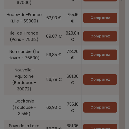
67000)
Hauts-de-France
755,16
62,93 €
Comparez
(Lille - 59000)
€
Ile-de-France
828,84
69,07 €
Comparez
(Paris - 75012)
€
Normandie (Le
718,20
59,85 €
Comparez
Havre - 76600)
€
Nouvelle-
Aquitaine
681,36
56,78 €
Comparez
(Bordeaux -
€
30072)
Occitanie
755,16
(Toulouse -
62,93 €
Comparez
€
31555)
Pays de la Loire
681,36
56,78 €
Comparez