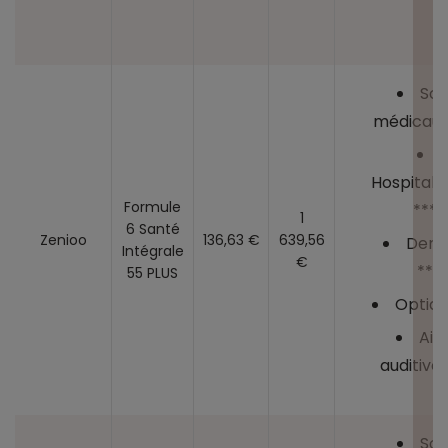
Soi
médicaux
Hospitalis
Formule
****
1
6 Santé
Zenioo
136,63 €
639,56
Dent
Intégrale
€
***
55 PLUS
Optiqu
Aid
auditives
Soi