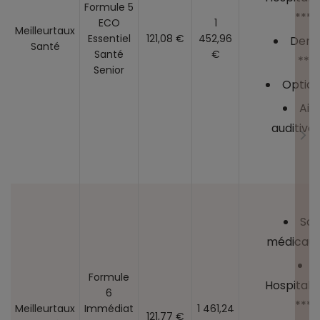
Formule 5
****
ECO
1
Meilleurtaux
Essentiel
121,08 €
452,96
Dent
Santé
Santé
€
***
Senior
Optiqu
Aid
auditives
Soi
médicaux
Formule
Hospitalis
6
****
Meilleurtaux
Immédiat
1 461,24
121,77 €