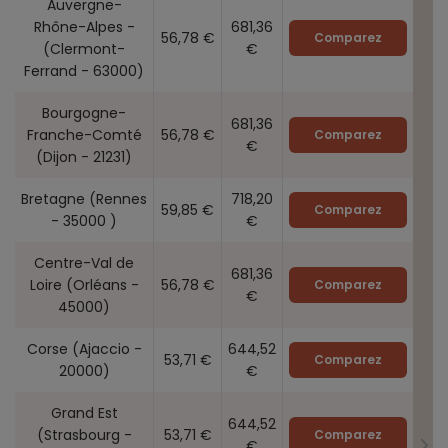
Auvergne-
Rhône-Alpes -
681,36
56,78 €
Comparez
(Clermont-
€
Ferrand - 63000)
Bourgogne-
681,36
Franche-Comté
56,78 €
Comparez
€
(Dijon - 21231)
Bretagne (Rennes
718,20
59,85 €
Comparez
- 35000 )
€
Centre-Val de
681,36
Loire (Orléans -
56,78 €
Comparez
€
45000)
Corse (Ajaccio -
644,52
53,71 €
Comparez
20000)
€
Grand Est
644,52
(Strasbourg -
53,71 €
Comparez
€