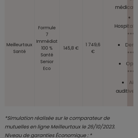
médicaux
Hospitalis
Formule
****
7
Immédiat
Dent
Meilleurtaux
1 749,6
100 %
145,8 €
Santé
€
****
Santé
Senior
Opti
Eco
****
Aid
auditives
*Simulation réalisée sur le comparateur de
mutuelles en ligne Meilleurtaux le 26/10/2023.
Niveau de garanties Économique : *