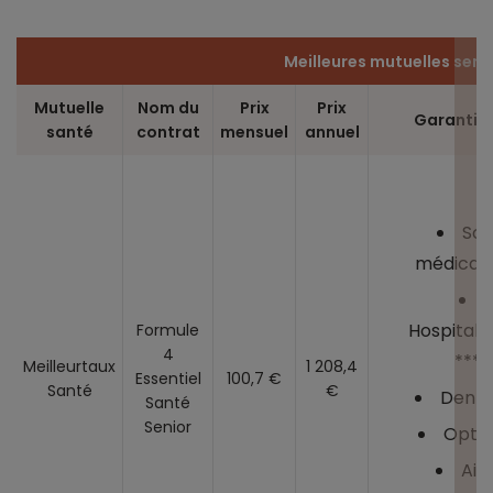
Meilleures mutuelles seni
Mutuelle
Nom du
Prix
Prix
Garantie
santé
contrat
mensuel
annuel
Soi
médicaux
Hospitalis
Formule
4
****
Meilleurtaux
1 208,4
Essentiel
100,7 €
Santé
€
Denta
Santé
Senior
Optiq
Aid