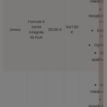
médicaux
Hospitalis
Formule 5
****
Santé
1447,92
Zenioo
120,66 €
Dent
Intégrale
€
***
55 PLUS
Optiqu
Aid
auditive
Soi
médicaux
Hospitalis