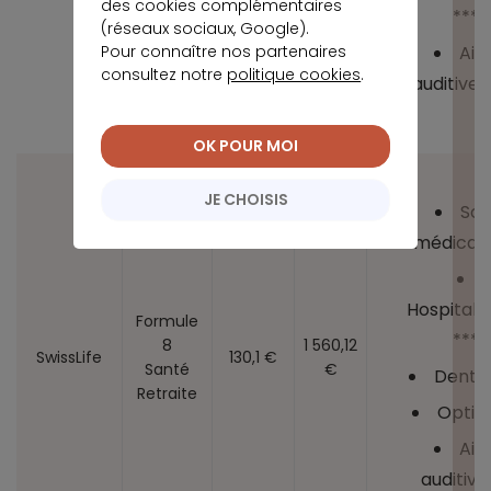
des cookies complémentaires
****
(réseaux sociaux, Google).
Aid
Pour connaître nos partenaires
consultez notre
politique cookies
.
auditives
OK POUR MOI
JE CHOISIS
Soi
médicaux
Hospitalis
Formule
****
8
1 560,12
SwissLife
130,1 €
Santé
€
Dentai
Retraite
Optiq
Aid
auditive