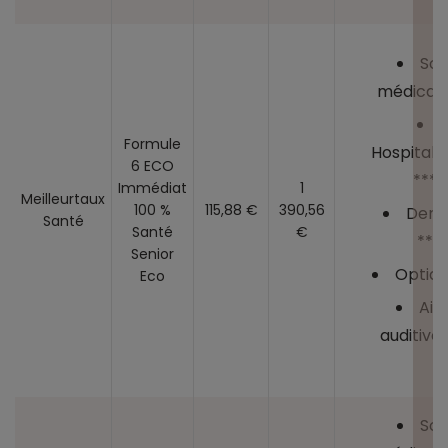
Soi
médicaux
Formule
Hospitalis
6 ECO
****
Immédiat
1
Meilleurtaux
100 %
115,88 €
390,56
Dent
Santé
Santé
€
***
Senior
Optiqu
Eco
Aid
auditives
Soi