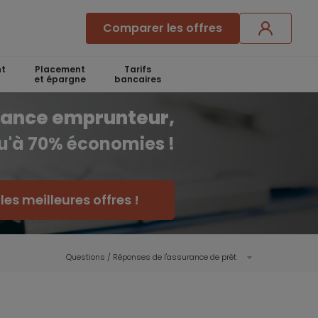
Comparer les offres
t
Placement
Tarifs
et épargne
bancaires
rance emprunteur,
qu'à 70% économies !
es meilleures offres !
Questions / Réponses de l'assurance de prêt