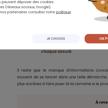
s peuvent déposer des cookies
s (réseaux sociaux, Google).
 nos partenaires consultez notre
politique
Justement, en favorisant la libéralisation du m
pouvoir d’achat aux ménages sans peser sur l
secteur estiment que
JE CHOISIS
OK P
La réforme peut faire économiser e
chaque assuré.
Il reste que le manque d’informations conc
souvent de se lancer dans une telle démarche.
plus enclines à faire jouer la loi Lemoine si le pr
À rete