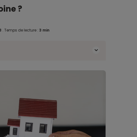
oine ?
23
.
Temps de lecture :
3 min