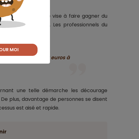
arché, la loi Lemoine vise à faire gagner du
e budget de l’État. Les professionnels du
OUR MOI
ntre 5 000 et 15 000 euros à
ernant une telle démarche les décourage
 De plus, davantage de personnes se disent
ocessus est aisé et rapide.
nir