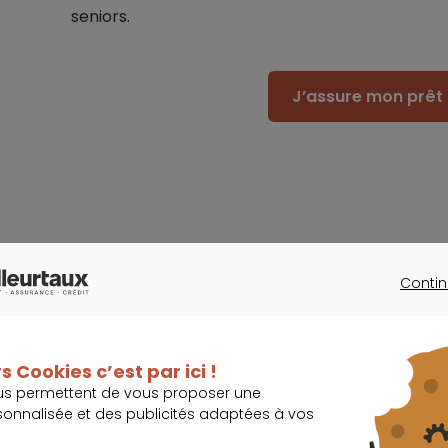
seniors.
J’assure mon prêt 
Un changement d’assurance emprun
le prix
Contin
CONTINU
La majorité des personnes interrogées (48 %) d
crédit immobilier, et plus de la moitié d’entr
s Cookies c’est par ici !
vers un autre assureur. 87 % des répondants 
us permettent de vous proposer une
d’une résiliation et d’un changement de con
sonnalisée et des publicités adaptées à vos
couverture plus étendue » ou un « meilleur service