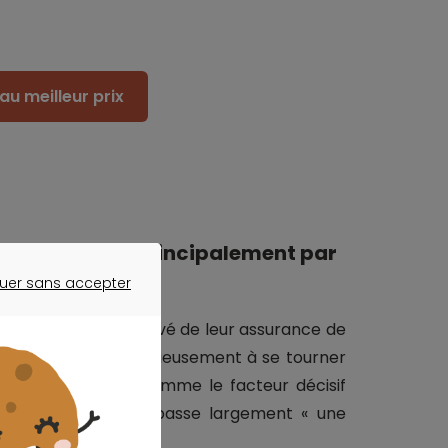
au meilleur prix
teur motivé principalement par
uer sans accepter
ER SANS ACCEPTER
éplorent le coût élevé de leur assurance de
e eux (55 %) pense sérieusement à se tourner
désignent le prix comme le facteur décisif
trat. Ce critère surpasse largement « une
 client ».