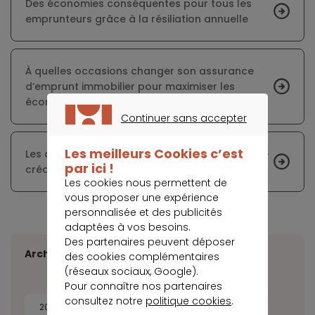
Des économies conséquentes pour tous les
emprunteurs grâce à la résiliation annuelle
À quelles occasions changer son assurance
d’emprunt immobilier pour maximiser les
économies ?
Continuer sans accepter
CONTINUER SANS ACCEPTER
Les meilleurs Cookies c’est
Les avantages du changement d’assurance de
par ici !
crédit et la procédure à suivre
Les cookies nous permettent de
vous proposer une expérience
personnalisée et des publicités
adaptées à vos besoins.
Des partenaires peuvent déposer
Archives
des cookies complémentaires
(réseaux sociaux, Google).
Pour connaître nos partenaires
consultez notre
politique cookies
.
2026
2025
2024
2023