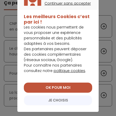
Ça peut vous intéresser
Continuer sans accepter
CONTINUER SANS ACCEPTER
Les meilleurs Cookies c’est
par ici !
CNP Assurances adopte une nouvelle tournure
Les cookies nous permettent de
en adoptant la prévoyance
vous proposer une expérience
personnalisée et des publicités
adaptées à vos besoins.
Le chômage : une cause indéniable de la
Des partenaires peuvent déposer
hausse du taux de pauvreté en France
des cookies complémentaires
(réseaux sociaux, Google).
Pour connaître nos partenaires
consultez notre
politique cookies
.
Pourquoi investir dans l’immobilier neuf ?
OK POUR MOI
La loi Sapin 2 vient mettre de l’ordre dans les
procédures
JE CHOISIS