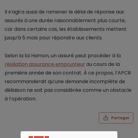
Il s’agira aussi de ramener le délai de réponse aux
assurés à une durée raisonnablement plus courte,
car dans certains cas, les établissements mettent
jusqu’à 5 mois pour répondre aux clients.
Selon la loi Hamon, un assuré peut procéder à la
résiliation assurance emprunteur
au cours de la
première année de son contrat. À ce propos, l’APCR
recommanderait qu’une demande incomplète de
déliaison ne soit pas considérée comme un obstacle
à l’opération.
Partager