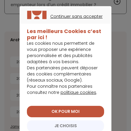
emprunteur lors d'un crédit immobilier ?
Continuer sans accepter
CONTINUER SANS ACCEPTER
Les meilleurs Cookies c’est
par ici !
Archives
Les cookies nous permettent de
vous proposer une expérience
personnalisée et des publicités
adaptées à vos besoins.
2026
2025
2024
2023
Des partenaires peuvent déposer
des cookies complémentaires
2022
2021
2020
2019
(réseaux sociaux, Google).
Pour connaître nos partenaires
consultez notre
politique cookies
.
2018
2017
2016
2015
OK POUR MOI
2014
JE CHOISIS
Janvier
Février
Mars
Avril
Mai
Juin
Juillet
Août