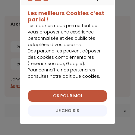
CONTINUER SANS ACCEPTER
Les meilleurs Cookies c’est
par ici !
Archives
Les cookies nous permettent de
vous proposer une expérience
personnalisée et des publicités
adaptées à vos besoins.
2026
2025
2024
2023
Des partenaires peuvent déposer
des cookies complémentaires
(réseaux sociaux, Google).
2022
2021
2020
Pour connaître nos partenaires
consultez notre
politique cookies
.
Janvier
Février
Mars
Avril
Mai
Juin
Juillet
Août
Septembre
Octobre
Novembre
Décembre
OK POUR MOI
JE CHOISIS
Menu Crédit consommation