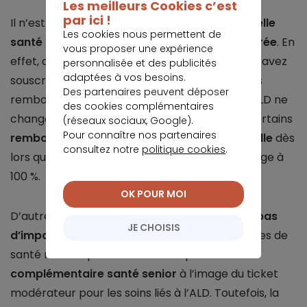
Les meilleurs Cookies c’est
par ici !
Il n’est pas obligatoire d’
informer votre mutuelle
Les cookies nous permettent de
santé concernant votre affection longue durée
. En
vous proposer une expérience
effet, cela ne change rien au contrat que vous avez
personnalisée et des publicités
adaptées à vos besoins.
souscrit. La mutuelle santé vous proposera des
Des partenaires peuvent déposer
remboursements adaptés à votre formule, l’ALD ne
des cookies complémentaires
change rien. La seule différence réside dans certains
(réseaux sociaux, Google).
Pour connaître nos partenaires
remboursements non assumés par la mutuelle
dès
consultez notre
politique cookies
.
lors que l’Assurance Maladie les prend en charge à
100 %.
OK POUR MOI
D’autre part,
prévenir votre mutuelle n’aura pas
JE CHOISIS
d’impact sur le prix
. Certes, certaines dépenses de
santé ne sont pas remboursées par votre
complémentaire santé senior
à l’image du ticket
modérateur pour les soins liés à l’ALD. Toutefois, la