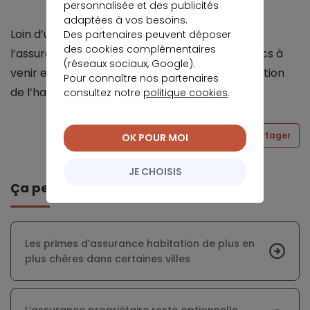
personnalisée et des publicités
adaptées à vos besoins.
Loin d’un simple mécanisme d’indemnisation,
Des partenaires peuvent déposer
des cookies complémentaires
l’assurance de demain devra anticiper les chocs à
(réseaux sociaux, Google).
venir et jouer un rôle plus actif dans la sécurisation
Pour connaître nos partenaires
de l’habitat.
consultez notre
politique cookies
.
Partager
OK POUR MOI
JE CHOISIS
Ça peut vous intéresser
Les primes d’assurance habitation de plus en
plus chères dans certaines villes
L’assurance propriétaire reste optionnelle,