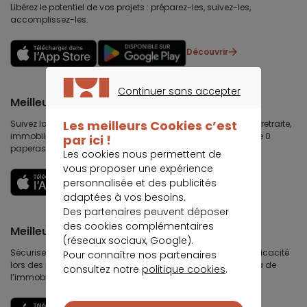
Libérez le potentiel de vos projets : préparez-les, suivez-les,
accomplissez-les.
Découvrir
Continuer sans accepter
Meilleurtaux Placement
CONTINUER SANS ACCEPTER
Les meilleurs Cookies c’est
Suivez la performance de tous vos contrats (assurance vie, retraite,
immobilier, défiscalisation) et re-versez facilement. Garantie 0
par ici !
paperasse.
Les cookies nous permettent de
vous proposer une expérience
Découvrir
personnalisée et des publicités
adaptées à vos besoins.
Des partenaires peuvent déposer
des cookies complémentaires
Meilleurtaux Partenaires
(réseaux sociaux, Google).
Sécurisez votre chiffre d’affaires immobilières, gagnez en efficacité
Pour connaître nos partenaires
lors des premières visites, développez votre business au delà de
consultez notre
politique cookies
.
l’immobilier et travaillez votre image et votre réputation.