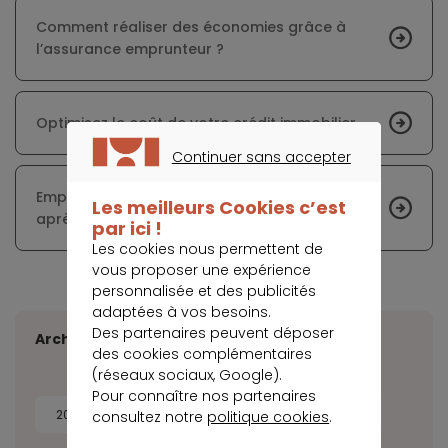
Comment réaliser des économies grâce à
l’assurance emprunteur ?
Optimisez le coût de votre crédit immobilier
Continuer sans accepter
CONTINUER SANS ACCEPTER
Emprunter à des conditions intéressantes
Les meilleurs Cookies c’est
après 60 ans
par ici !
Les cookies nous permettent de
vous proposer une expérience
personnalisée et des publicités
adaptées à vos besoins.
Des partenaires peuvent déposer
Archives
des cookies complémentaires
(réseaux sociaux, Google).
Pour connaître nos partenaires
2026
2025
2024
2023
consultez notre
politique cookies
.