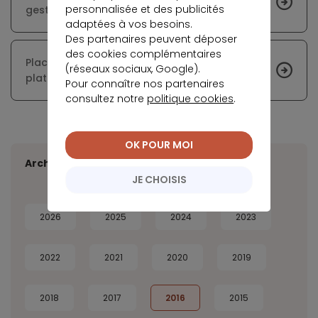
personnalisée et des publicités
gestion des plaintes
adaptées à vos besoins.
Des partenaires peuvent déposer
des cookies complémentaires
Placements sécurisés et rentables sur la
(réseaux sociaux, Google).
plateforme de crowdlending Look&Fin
Pour connaître nos partenaires
consultez notre
politique cookies
.
OK POUR MOI
Archives
JE CHOISIS
2026
2025
2024
2023
2022
2021
2020
2019
2018
2017
2016
2015