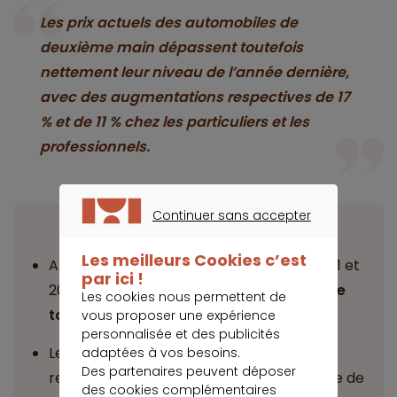
Les prix actuels des automobiles de
deuxième main dépassent toutefois
nettement leur niveau de l’année dernière,
avec des augmentations respectives de 17
% et de 11 % chez les particuliers et les
professionnels.
Continuer sans accepter
A retenir
CONTINUER SANS ACCEPTER
Les meilleurs Cookies c’est
Après une augmentation continue en 2021 et
par ici !
2022,
les prix des véhicules d’occasion se
Les cookies nous permettent de
tassent
.
vous proposer une expérience
personnalisée et des publicités
Les véhicules d’occasion restent
adaptées à vos besoins.
Des partenaires peuvent déposer
relativement
coûteux
, avec une moyenne de
des cookies complémentaires