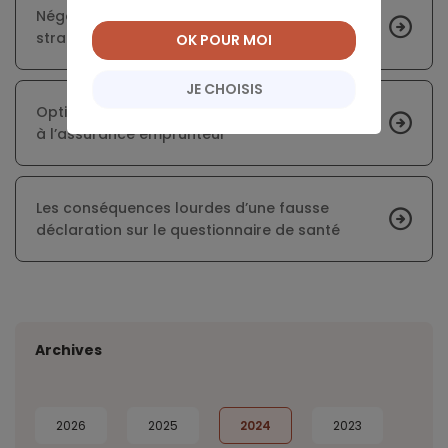
Négocier l’assurance emprunteur : une
stratégie opportune
OK POUR MOI
JE CHOISIS
Optimiser le coût de son prêt immobilier grâce
à l’assurance emprunteur
Les conséquences lourdes d’une fausse
déclaration sur le questionnaire de santé
Archives
2026
2025
2024
2023