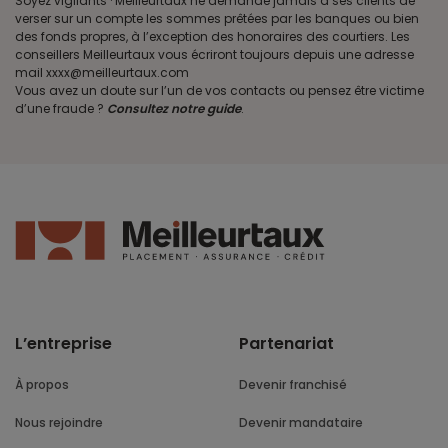
Soyez vigilants · Meilleurtaux ne demande jamais à ses clients de
verser sur un compte les sommes prêtées par les banques ou bien
des fonds propres, à l’exception des honoraires des courtiers. Les
conseillers Meilleurtaux vous écriront toujours depuis une adresse
mail xxxx@meilleurtaux.com
Vous avez un doute sur l’un de vos contacts ou pensez être victime
d’une fraude ?
Consultez notre guide
.
L’entreprise
Partenariat
À propos
Devenir franchisé
Nous rejoindre
Devenir mandataire