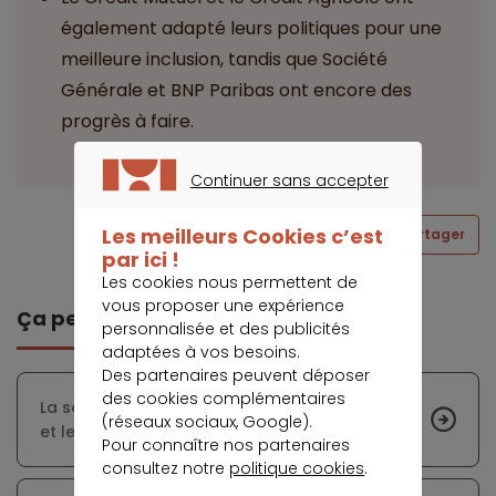
également adapté leurs politiques pour une
meilleure inclusion, tandis que Société
Générale et BNP Paribas ont encore des
progrès à faire.
Continuer sans accepter
CONTINUER SANS ACCEPTER
Les meilleurs Cookies c’est
Partager
par ici !
Les cookies nous permettent de
vous proposer une expérience
Ça peut vous intéresser
personnalisée et des publicités
adaptées à vos besoins.
Des partenaires peuvent déposer
des cookies complémentaires
La souscription à une assurance emprunteur
(réseaux sociaux, Google).
et les évolutions législatives
Pour connaître nos partenaires
consultez notre
politique cookies
.