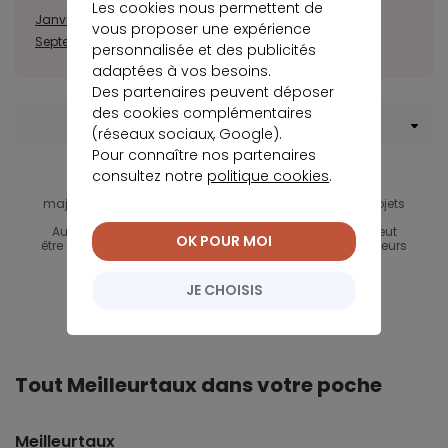
Les cookies nous permettent de
Janvier
Février
Mars
Avril
Mai
Juin
Juillet
Août
vous proposer une expérience
Septembre
Octobre
Novembre
Décembre
personnalisée et des publicités
adaptées à vos besoins.
Des partenaires peuvent déposer
des cookies complémentaires
Menu Rachat de crédit
(réseaux sociaux, Google).
Pour connaître nos partenaires
consultez notre
politique cookies
.
La baisse du montant des mensualités suppose un
allongement de la durée de remboursement et une
majoration du coût total d'un ou de plusieurs crédits objets
du regroupement.
Aucun versement, de quelque nature que ce soit, ne peut
OK POUR MOI
être exigé d'un particulier, avant l'obtention d'un ou plusieurs
prêts d'argent.
JE CHOISIS
Tout Meilleurtaux dans votre poche
Meilleurtaux