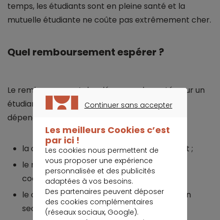
temps, les étudiants sont en pleine santé et la
mutuelle étudiante ne coûte pas extrêmement cher.
Quel remboursement espérer ?
Le remboursement des dépenses de santé pour un
étudiant, comme pour tout autre assuré, va
Continuer sans accepter
CONTINUER SANS ACCEPTER
dépendre de plusieurs paramètres :
Les meilleurs Cookies c’est
par ici !
la déclaration ou non d’un médecin traitant ;
Les cookies nous permettent de
vous proposer une expérience
le respect ou non du parcours de soins
personnalisée et des publicités
coordonnés ;
adaptées à vos besoins.
Des partenaires peuvent déposer
le choix du professionnel de santé selon son
des cookies complémentaires
secteur de convention ;
(réseaux sociaux, Google).