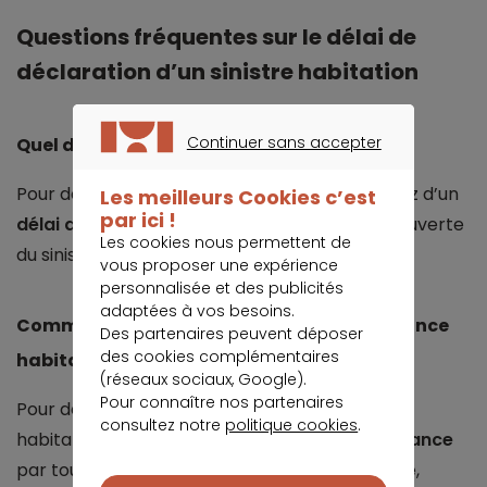
Questions fréquentes sur le délai de
déclaration d’un sinistre habitation
Continuer sans accepter
Quel délai pour déclarer dégât des eaux ?
CONTINUER SANS ACCEPTER
Pour déclarer un
dégât des eaux
, vous disposez d’un
Les meilleurs Cookies c’est
par ici !
délai de 5 jours ouvrés
à compter de la découverte
Les cookies nous permettent de
du sinistre.
vous proposer une expérience
personnalisée et des publicités
adaptées à vos besoins.
Comment déclarer un sinistre à son assurance
Des partenaires peuvent déposer
des cookies complémentaires
habitation ?
(réseaux sociaux, Google).
Pour connaître nos partenaires
Pour déclarer un sinistre à votre assurance
consultez notre
politique cookies
.
habitation, vous devez
contacter votre assurance
par tout moyen disponible (téléphone, agence,