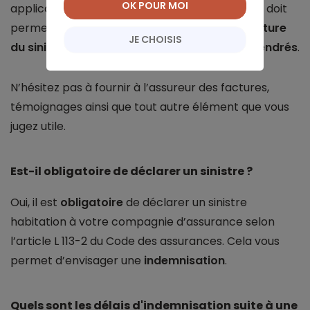
OK POUR MOI
application, etc.). Cette déclaration de sinistre doit
permettre à l’assurance de comprendre la
nature
JE CHOISIS
du sinistre
, son origine et les
dommages engendrés
.
N’hésitez pas à fournir à l’assureur des factures,
témoignages ainsi que tout autre élément que vous
jugez utile.
Est-il obligatoire de déclarer un sinistre ?
Oui, il est
obligatoire
de déclarer un sinistre
habitation à votre compagnie d’assurance selon
l’article L 113-2 du Code des assurances. Cela vous
permet d’envisager une
indemnisation
.
Quels sont les délais d'indemnisation suite à une