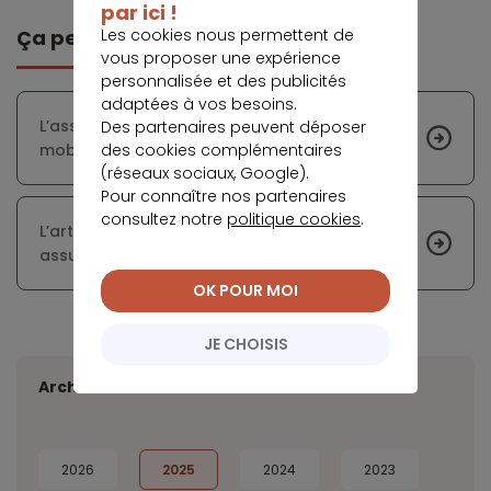
par ici !
Les cookies nous permettent de
Ça peut vous intéresser
vous proposer une expérience
personnalisée et des publicités
adaptées à vos besoins.
L’assurance emprunteur dans le cadre de la
Des partenaires peuvent déposer
des cookies complémentaires
mobilité internationale
(réseaux sociaux, Google).
Pour connaître nos partenaires
consultez notre
politique cookies
.
L’artificier : un profil qui a souvent du mal à
assurer son crédit à l’habitat
OK POUR MOI
JE CHOISIS
Archives
2026
2025
2024
2023