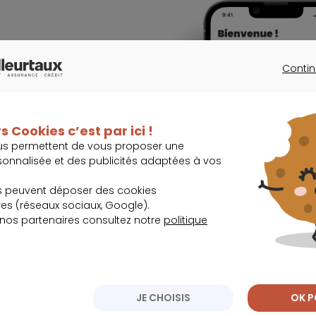
Contin
lissez-les.
CONTINU
s Cookies c’est par ici !
us permettent de vous proposer une
sonnalisée et des publicités adaptées à vos
, immobilier,
s peuvent déposer des cookies
s (réseaux sociaux, Google).
 nos partenaires consultez notre
politique
JE CHOISIS
OK P
 lors des
 et travaillez