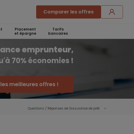
Comparer les offres
t
Placement
Tarifs
et épargne
bancaires
rance emprunteur,
qu'à 70% économies !
es meilleures offres !
Questions / Réponses de l'assurance de prêt