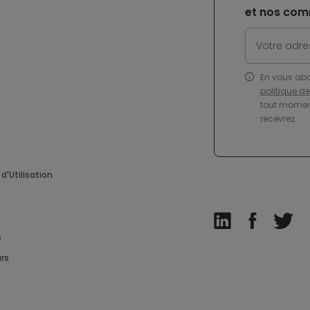
et nos com
En vous ab
politique d
tout moment
recevrez.
d'Utilisation
s
rs