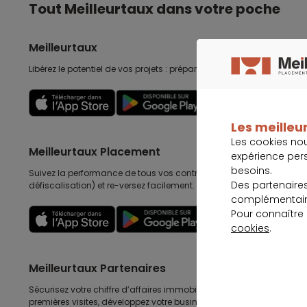
Tout Meilleurtaux dans votre poche
Meilleurtaux
Libérez le potentiel de vos projets : préparez-les, suivez-les, accomp
Découvrir
Les meilleur
Les cookies no
Meilleurtaux Placement
expérience per
besoins.
Suivez la performance de tous vos contrats (assurance vie, retraite
Des partenaire
défiscalisation) et re-versez facilement. Garantie 0 paperasse.
complémentaire
Pour connaître
Découvrir
cookies
.
Meilleurtaux Partenaires
Sécurisez votre chiffre d’affaires immobilières, gagnez en efficacité
premières visites, développez votre business au delà de l’immobilier