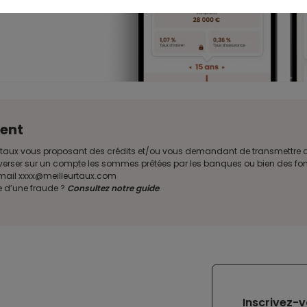
ent
illeurtaux vous proposant des crédits et/ou vous demandant de transmettr
verser sur un compte les sommes prêtées par les banques ou bien des fond
e mail xxxx@meilleurtaux.com
e d’une fraude ?
Consultez notre guide
.
Inscrivez-v