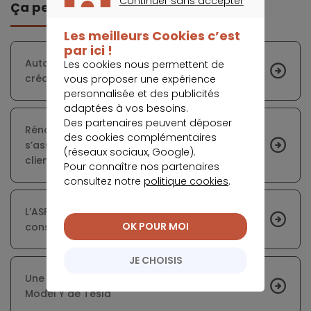
Continuer sans accepter
Ça peut vous intéresser
CONTINUER SANS ACCEPTER
Les meilleurs Cookies c’est
par ici !
Automobile : le LOA progresse au détriment du
Les cookies nous permettent de
crédit classique
vous proposer une expérience
personnalisée et des publicités
adaptées à vos besoins.
Des partenaires peuvent déposer
Rénovation énergétique : BNP Paribas et EDF
des cookies complémentaires
s’associent pour simplifier le parcours des
(réseaux sociaux, Google).
clients
Pour connaître nos partenaires
consultez notre
politique cookies
.
L’ASF réclame des règles différentes du crédit
OK POUR MOI
conso classique pour la LOA
JE CHOISIS
Une hausse de prix de 2 000 euros pour le
Model Y de Tesla