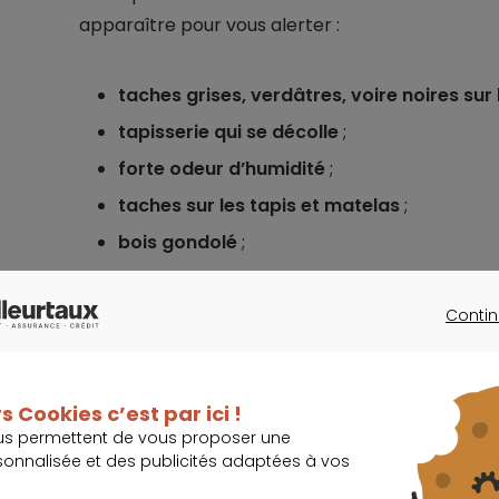
apparaître pour vous alerter :
taches grises, verdâtres, voire noires sur
tapisserie qui se décolle
;
forte odeur d’humidité
;
taches sur les tapis et matelas
;
bois gondolé
;
buée persistante sur les fenêtres
, etc.
Contin
CONTINU
s Cookies c’est par ici !
Comment éviter la moisissure dans 
us permettent de vous proposer une
sonnalisée et des publicités adaptées à vos
Il existe de nombreuses
solutions préventives