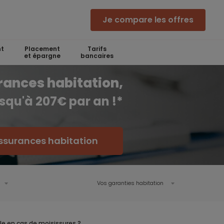
Je compare les offres
t
Placement
Tarifs
et épargne
bancaires
rances habitation,
squ'à 207€ par an !*
ssurances habitation
Vos garanties habitation
le en cas de moisissures ?