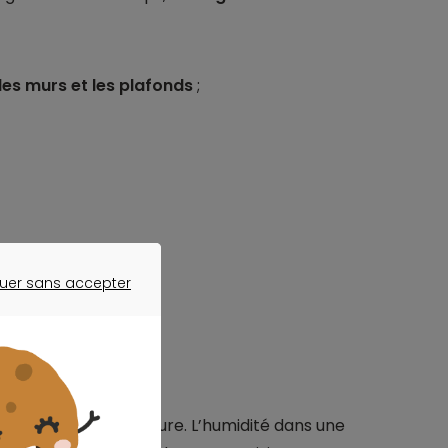
 les murs et les plafonds
;
uer sans accepter
ER SANS ACCEPTER
un logement ?
pour éviter la moisissure. L’humidité dans une