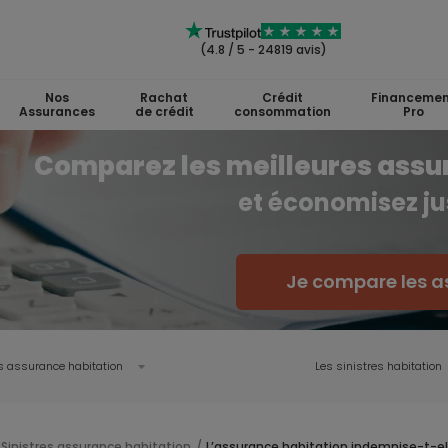
(4.8 / 5 - 24819 avis)
Nos
Rachat
Crédit
Financemen
Assurances
de crédit
consommation
Pro
Comparez les meilleures assu
et économisez ju
Je compare les a
s assurance habitation
Les sinistres habitation
Sinistres assurance habitation
L’assurance habitation indemnise-t-el