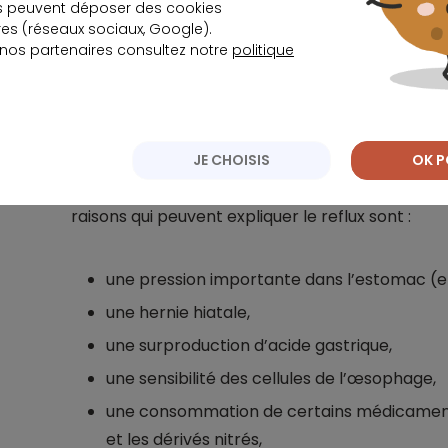
s peuvent déposer des cookies
Les régurgitations entraînent en effet le pyros
s (réseaux sociaux, Google).
d’un goût acide. Elles apparaissent dès qu’on 
 nos partenaires consultez notre
politique
allongée sur le dos après les repas. Si elles pe
œsophagite.
En l’absence de traitement, cette maladie risq
JE CHOISIS
OK P
l’œsophage. Dans certains cas rares, elle peut 
raisons qui peuvent expliquer le reflux sont :
une pression importante dans l’estomac (en
une hernie hiatale,
une surproduction d’acide gastrique,
une sensibilité des cellules de l’œsophage,
une consommation de certains médicaments 
et les dérivés nitrés,