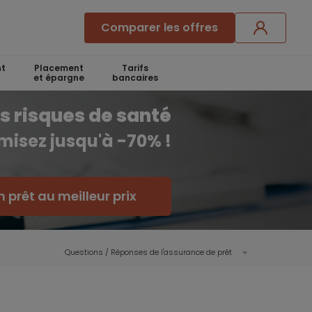
Comparer les offres
t
Placement
Tarifs
et épargne
bancaires
s risques de santé
misez jusqu'à -70% !
 prêt au meilleur prix
Questions / Réponses de l'assurance de prêt