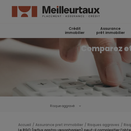
Crédit
Assurance
immobilier
prêt immobilier
Comparez et 
Risque aggravé
Accueil
Assurance pret immobilier
Risques aggraves
Ris
Le RGO (reflux gastro-œsophagien) peut-il complexifier l’obt