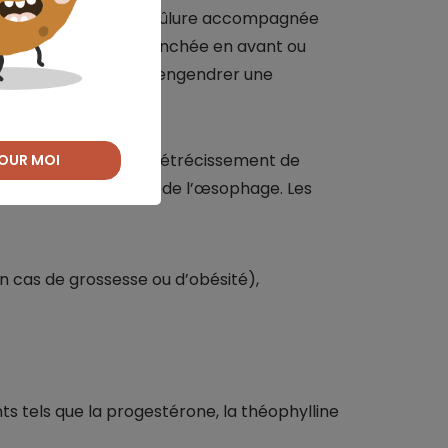
is, une sensation de brûlure accompagnée
adopte une position penchée en avant ou
rdurent, elles peuvent engendrer une
ue de déclencher un rétrécissement de
OUR MOI
conduire à un cancer de l’œsophage. Les
 cas de grossesse ou d’obésité),
tels que la progestérone, la théophylline