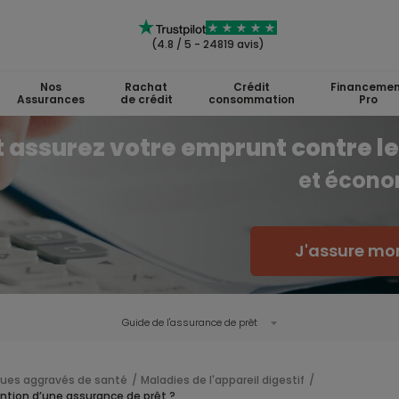
(4.8 / 5 - 24819 avis)
Nos
Rachat
Crédit
Financemen
Assurances
de crédit
consommation
Pro
assurez votre emprunt contre le
et écono
J'assure mon
Guide de l'
assurance de prêt
ques aggravés de santé
Maladies de l'appareil digestif
ention d’une assurance de prêt ?