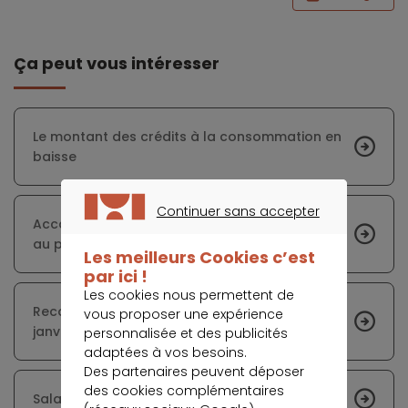
Ça peut vous intéresser
Le montant des crédits à la consommation en
baisse
Continuer sans accepter
Accalmie sur les prix des véhicules d’occasion
CONTINUER SANS ACCEPTER
au premier trimestre 2023
Les meilleurs Cookies c’est
par ici !
Les cookies nous permettent de
Recours accru au crédit renouvelable en
vous proposer une expérience
janvier 2023
personnalisée et des publicités
adaptées à vos besoins.
Des partenaires peuvent déposer
des cookies complémentaires
Salaire : l'ascenseur social est-il en panne ?