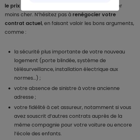
le prix de votre assurance habitation
et payer
moins cher. N’hésitez pas à
renégocier votre
contrat actuel
, en faisant valoir les bons arguments,
comme :
la sécurité plus importante de votre nouveau
logement (porte blindée, système de
télésurveillance, installation électrique aux
normes…) ;
votre absence de sinistre à votre ancienne
adresse ;
votre fidélité à cet assureur, notamment si vous
avez souscrit d’autres contrats auprès de la
même compagnie pour votre voiture ou encore
l’école des enfants.