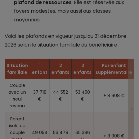
plafond de ressources
. Elle est réservée aux
foyers modestes, mais aussi aux classes
moyennes.
Voici les plafonds en vigueur jusqu'au 31 décembre
2026 selon la situation familiale du bénéficiaire :
Situation
1
2
3
Par enfant
familiale
enfant
enfants
enfants
supplémentaire
Couple
avec un
37 718
44 552
53 450
+ 8 908 €
seul
€
€
€
revenu
Parent
isolé ou
couple
49 054
56 478
65 386
+ 8 908 €