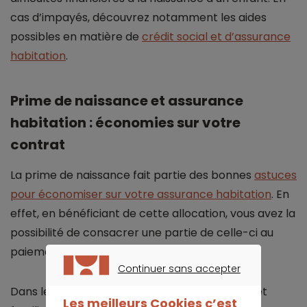
cas d’impayés, découvrez notamment les aides
possibles en matière de
crédit social et d’assurance
habitation
.
Prime de naissance et assurance
habitation : économies sur votre
contrat
La prime de naissance fait partie des bonnes
astuces
pour économiser sur votre assurance habitation
. En
effet, en bénéficiant de cette allocation, vous avez la
possibilité de consacrer une partie de celle-ci au
paiement de votre prime.
Continuer sans accepter
CONTINUER SANS ACCEPTER
Dans le cadre de l’optimisation de votre budget
Les meilleurs Cookies c’est