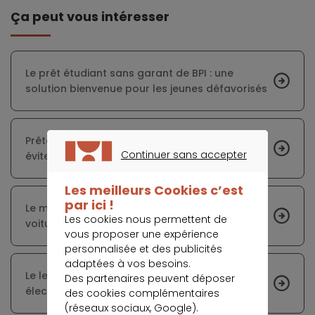
Ça peut vous intéresser
Le prêt étudiant sans garant de BPI : une
solution bienvenue pour les jeunes défavorisés
Prêter à la famille ou à un ami : comment
Continuer sans accepter
éviter les litiges et préserver les relations ?
CONTINUER SANS ACCEPTER
Les meilleurs Cookies c’est
par ici !
Le moment est opportun pour acquérir une
Les cookies nous permettent de
voiture électrique
vous proposer une expérience
personnalisée et des publicités
adaptées à vos besoins.
Le leasing social : un tremplin vers la mobilité
Des partenaires peuvent déposer
électrique pour les moins aisés
des cookies complémentaires
(réseaux sociaux, Google).