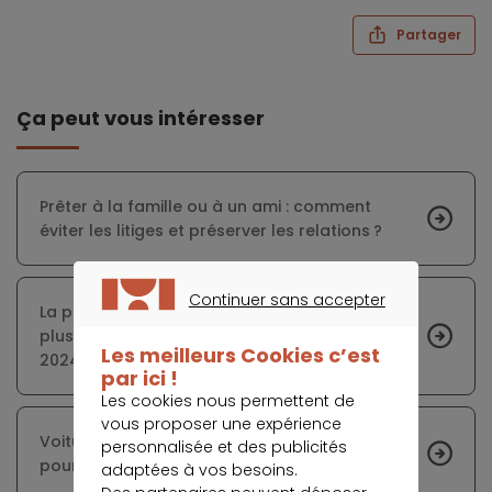
Partager
Ça peut vous intéresser
Prêter à la famille ou à un ami : comment
éviter les litiges et préserver les relations ?
Continuer sans accepter
La production de prêts conso a progressé de
CONTINUER SANS ACCEPTER
plus de 2 % au cours du premier trimestre
Les meilleurs Cookies c’est
2024
par ici !
Les cookies nous permettent de
vous proposer une expérience
Voitures électriques d’occasion : un bon plan
personnalisée et des publicités
pour rouler vert et pas cher ?
adaptées à vos besoins.