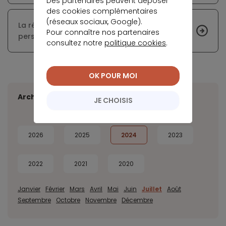
Des partenaires peuvent déposer
des cookies complémentaires
(réseaux sociaux, Google).
La rénovation énergétique en 2024 : bilan et
Pour connaître nos partenaires
perspectives
consultez notre
politique cookies
.
OK POUR MOI
Archives
JE CHOISIS
2026
2025
2024
2023
2022
2021
2020
Janvier
Février
Mars
Avril
Mai
Juin
Juillet
Août
Septembre
Octobre
Novembre
Décembre