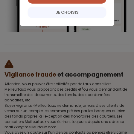
JE CHOISIS
Vigilance fraude
et accompagnement
Attention, vous pouvez être sollicités par de faux conseillers
Meilleurtaux vous proposant des crédits et/ou vous demandant de
transmettre des documents, des fonds, des coordonnées
bancaires, etc.
Soyez vigilants · Meilleurtaux ne demande jamais à ses clients de
verser sur un compte les sommes prêtées par les banques ou bien
des fonds propres, à l’exception des honoraires des courtiers. Les
conseillers Meilleurtaux vous écriront toujours depuis une adresse
mail xxxx@meilleurtaux.com
Vous avez un doute sur l’un de vos contacts ou pensez être victime